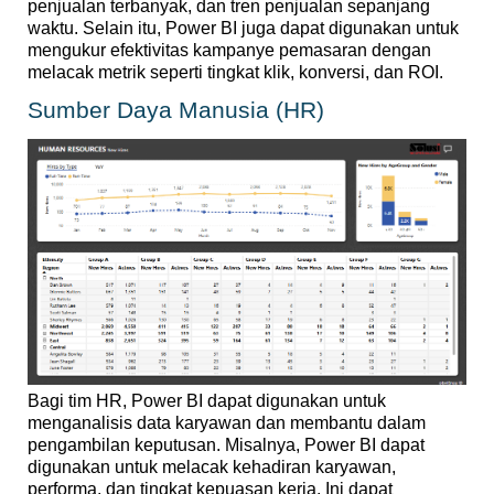
penjualan
terbanyak
, dan
tren
penjualan
sepanjang
waktu
. Selain
itu
, Power BI juga
dapat
digunakan
untuk
mengukur
efektivitas
kampanye
pemasaran
dengan
melacak
metrik
seperti
tingkat
klik
,
konversi
, dan ROI.
Sumber
Daya
Manusia
(HR)
Bagi
tim
HR, Power BI
dapat
digunakan
untuk
menganalisis
data
karyawan
dan
membantu
dalam
pengambilan
keputusan
.
Misalnya
, Power BI
dapat
digunakan
untuk
melacak
kehadiran
karyawan
,
performa
, dan
tingkat
kepuasan
kerja
. Ini
dapat