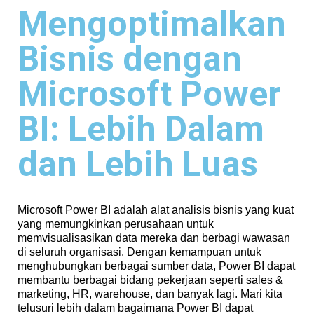
Mengoptimalkan
Bisnis dengan
Microsoft Power
BI: Lebih Dalam
dan Lebih Luas
Microsoft Power BI
adalah
alat
analisis
bisnis
yang
kuat
yang
memungkinkan
perusahaan
untuk
memvisualisasikan
data
mereka
dan
berbagi
wawasan
di
seluruh
organisasi
.
Dengan
kemampuan
untuk
menghubungkan
berbagai
sumber
data, Power BI
dapat
membantu
berbagai
bidang
pekerjaan
seperti
sales &
marketing, HR, warehouse, dan
banyak
lagi
. Mari
kita
telusuri
lebih
dalam
bagaimana
Power BI
dapat