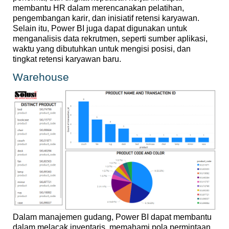
membantu
HR
dalam
merencanakan
pelatihan
,
pengembangan
karir
, dan
inisiatif
retensi
karyawan
.
Selain
itu
, Power BI juga
dapat
digunakan
untuk
menganalisis
data
rekrutmen
,
seperti
sumber
aplikasi
,
waktu
yang
dibutuhkan
untuk
mengisi
posisi
, dan
tingkat
retensi
karyawan
baru
.
Warehouse
Dalam
manajemen
gudang
, Power BI
dapat
membantu
dalam
melacak
inventaris
,
memahami
pola
permintaan
,